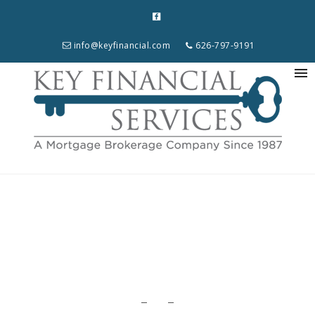
info@keyfinancial.com
626-797-9191