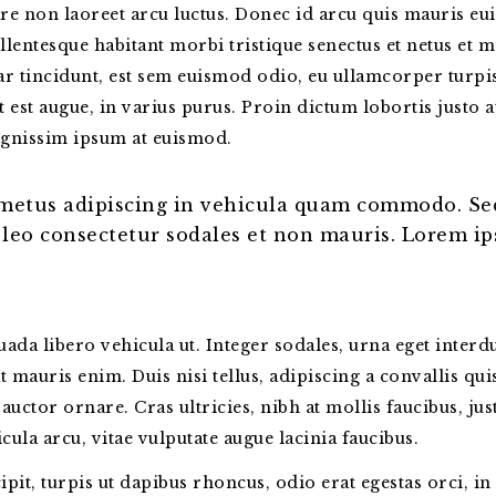
re non laoreet arcu luctus. Donec id arcu quis mauris eu
lentesque habitant morbi tristique senectus et netus et m
r tincidunt, est sem euismod odio, eu ullamcorper turpis 
t est augue, in varius purus. Proin dictum lobortis justo 
ignissim ipsum at euismod.
metus adipiscing in vehicula quam commodo. Se
 leo consectetur sodales et non mauris. Lorem ip
da libero vehicula ut. Integer sodales, urna eget interdum
mauris enim. Duis nisi tellus, adipiscing a convallis quis
 auctor ornare. Cras ultricies, nibh at mollis faucibus, jus
ula arcu, vitae vulputate augue lacinia faucibus.
pit, turpis ut dapibus rhoncus, odio erat egestas orci, in 