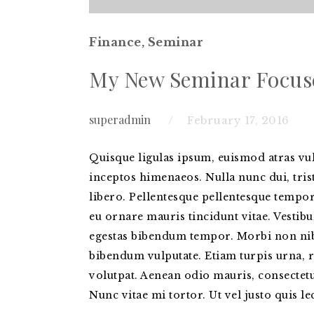
Finance
,
Seminar
My New Seminar Focuses
superadmin
February 17, 2016
Quisque ligulas ipsum, euismod atras vulpu
inceptos himenaeos. Nulla nunc dui, trist
libero.
Pellentesque pellentesque tempor 
eu ornare mauris tincidunt vitae. Vestib
egestas bibendum tempor. Morbi non nibh 
bibendum vulputate. Etiam turpis urna, r
volutpat. Aenean odio mauris, consectetur
Nunc vitae mi tortor. Ut vel justo quis 