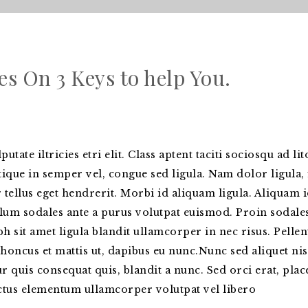
 On 3 Keys to help You.
tate iltricies etri elit. Class aptent taciti sociosqu ad l
ique in semper vel, congue sed ligula. Nam dolor ligula, f
tellus eget hendrerit. Morbi id aliquam ligula. Aliquam 
ulum sodales ante a purus volutpat euismod. Proin sodales
sit amet ligula blandit ullamcorper in nec risus. Pellen
honcus et mattis ut, dapibus eu nunc.Nunc sed aliquet ni
 quis consequat quis, blandit a nunc. Sed orci erat, place
lectus elementum ullamcorper volutpat vel libero