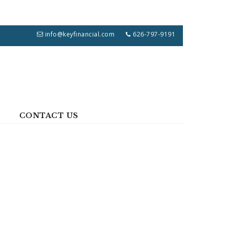
info@keyfinancial.com
626-797-9191
CONTACT US