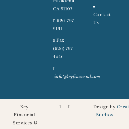
Pasadena
CA 91107
Contact
626-797-
Us
9191
Fax: +
(626) 797-
4546
info@keyfinancial
.com
Key
Design by
Creat
Financial
Studios
Services ©